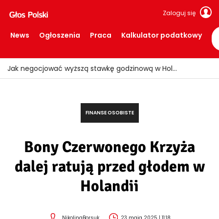
Zaloguj się
News
Ogłoszenia
Praca
Kalkulator podatkowy
Ogień znów uderzył w Limburgii! Pociągi ruszyły, ale teren nadal zamknięty
FINANSE OSOBISTE
Bony Czerwonego Krzyża
dalej ratują przed głodem w
Holandii
NikolinaBorsuk
23 maja 2025 | 11:18