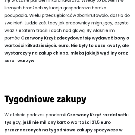
się w czasie pandemii koronawirusa. Wtedy to bowiem w
licznych branżach sytuacja gospodarcza bardzo
podupadła. Wielu przedsiębiorców zbankrutowało, doszło do
zwolnień. Ludzie zaś, tacy jak pracownicy migrujący, często
wraz z etatem tracili i dach nad głową. By właśnie im
pomóc
Czerwony Krzyż zdecydował się wydawać bony o
wartości kilkudziesięciu euro. Nie były to duże kwoty, ale
wystarczyły na zakup chleba, mleka jakiejś wędliny oraz
sera i warzyw.
Tygodniowe zakupy
W efekcie podczas pandemii
Czerwony Krzyż rozdał setki
tysięcy, jeśli nie miliony kart o wartości 21,5 euro
przeznaczonych na tygodniowe zakupy spożywcze w