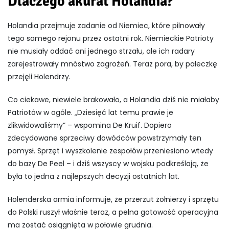
Dlaczego akurat Holandia?
Holandia przejmuje zadanie od Niemiec, które pilnowały
tego samego rejonu przez ostatni rok. Niemieckie Patrioty
nie musiały oddać ani jednego strzału, ale ich radary
zarejestrowały mnóstwo zagrożeń. Teraz pora, by pałeczkę
przejęli Holendrzy.
Co ciekawe, niewiele brakowało, a Holandia dziś nie miałaby
Patriotów w ogóle. „Dziesięć lat temu prawie je
zlikwidowaliśmy” – wspomina De Kruif. Dopiero
zdecydowane sprzeciwy dowódców powstrzymały ten
pomysł. Sprzęt i wyszkolenie zespołów przeniesiono wtedy
do bazy De Peel – i dziś wszyscy w wojsku podkreślają, że
była to jedna z najlepszych decyzji ostatnich lat.
Holenderska armia informuje, że przerzut żołnierzy i sprzętu
do Polski ruszył właśnie teraz, a pełna gotowość operacyjna
ma zostać osiągnięta w połowie grudnia.