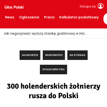
Zaloguj się
News
Ogłoszenia
Praca
Kalkulator podatkowy
Ogień znów uderzył w Limburgii! Pociągi ruszyły, ale teren nadal zamknięty
NAJNOWSZE
WIADOMOŚCI
NA SYGNALE
SPOŁECZEŃSTWO
300 holenderskich żołnierzy
rusza do Polski