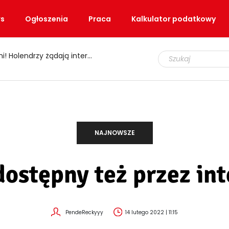
s
Ogłoszenia
Praca
Kalkulator podatkowy
, jak „wytrenować” organizm
NAJNOWSZE
dostępny też przez int
PendeReckyyy
14 lutego 2022 | 11:15