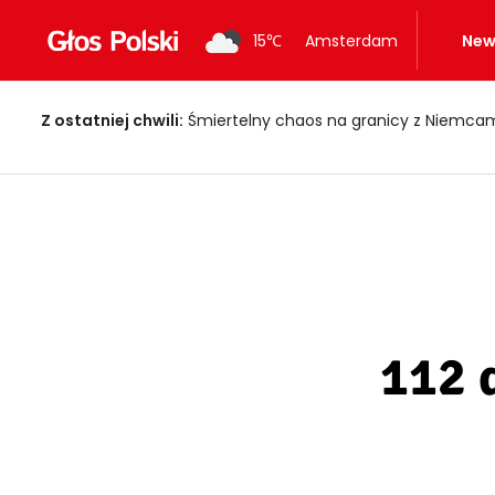
15
℃
Amsterdam
New
Z ostatniej chwili:
Upał może być zdrowy?! Eksperci zdradzają
112 