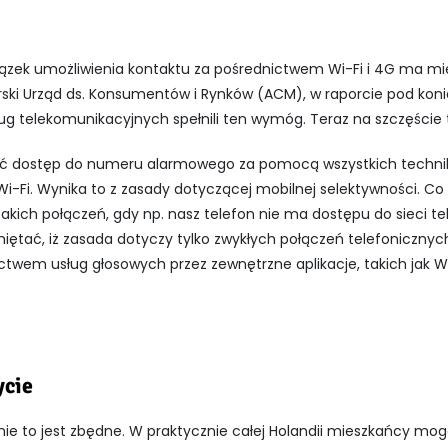
ązek umożliwienia kontaktu za pośrednictwem Wi-Fi i 4G ma miej
ski Urząd ds. Konsumentów i Rynków (ACM), w raporcie pod koniec
ug telekomunikacyjnych spełnili ten wymóg. Teraz na szczęście to
ić dostęp do numeru alarmowego za pomocą wszystkich technik
Wi-Fi. Wynika to z zasady dotyczącej mobilnej selektywności. Co
kich połączeń, gdy np. nasz telefon nie ma dostępu do sieci te
iętać, iż zasada dotyczy tylko zwykłych połączeń telefonicznych
wem usług głosowych przez zewnętrzne aplikacje, takich jak W
ycie
nie to jest zbędne. W praktycznie całej Holandii mieszkańcy mo