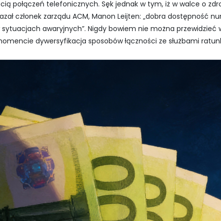
cią połączeń telefonicznych. Sęk jednak w tym, iż w walce o zdro
skazał członek zarządu ACM, Manon Leijten: „dobra dostępność
sytuacjach awaryjnych”. Nigdy bowiem nie można przewidzieć w
momencie dywersyfikacja sposobów łączności ze służbami ratu