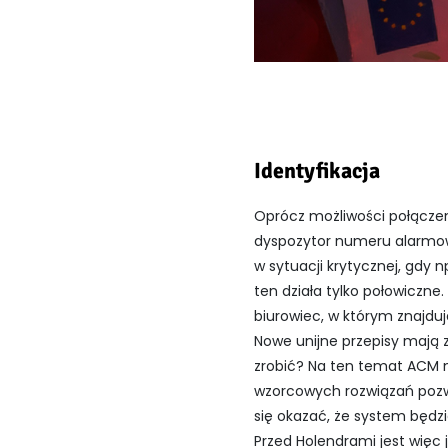
Identyfikacja
Oprócz możliwości połączen
dyspozytor numeru alarmowe
w sytuacji krytycznej, gdy 
ten działa tylko połowicz
biurowiec, w którym znajduje
Nowe unijne przepisy mają z
zrobić? Na ten temat ACM 
wzorcowych rozwiązań pozwa
się okazać, że system będz
Przed Holendrami jest więc j